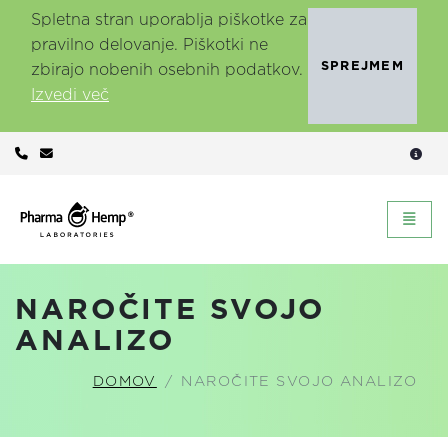
Spletna stran uporablja piškotke za
pravilno delovanje. Piškotki ne
SPREJMEM
zbirajo nobenih osebnih podatkov.
Izvedi več
Domov
Prikaž
NAROČITE SVOJO
ANALIZO
DOMOV
NAROČITE SVOJO ANALIZO