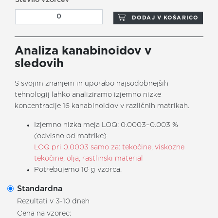
DODAJ V KOŠARICO
Analiza kanabinoidov v
sledovih
S svojim znanjem in uporabo najsodobnejših
tehnologij lahko analiziramo izjemno nizke
koncentracije 16 kanabinoidov v različnih matrikah.
Izjemno nizka meja LOQ: 0.0003–0.003 %
(odvisno od matrike)
LOQ pri 0.0003 samo za: tekočine, viskozne
tekočine, olja, rastlinski material
Potrebujemo 10 g vzorca.
Standardna
Rezultati v 3-10 dneh
Cena na vzorec: